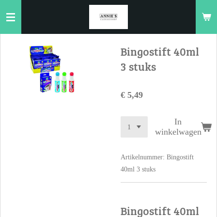
Ga
direct
naar
de
Bingostift 40ml
hoofdinhoud
3 stuks
€ 5,49
In
winkelwagen
Artikelnummer:
Bingostift
40ml 3 stuks
Bingostift 40ml