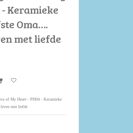
 - Keramieke
fste Oma….
ven met liefde
ece of My Heart - PH04 - Keramieke
leven met liefde