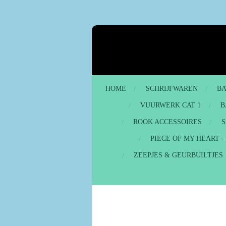
Ga
direct
naar
de
hoofdinhoud
HOME
SCHRIJFWAREN
BA
VUURWERK CAT 1
B
ROOK ACCESSOIRES
S
PIECE OF MY HEART 
ZEEPJES & GEURBUILTJES