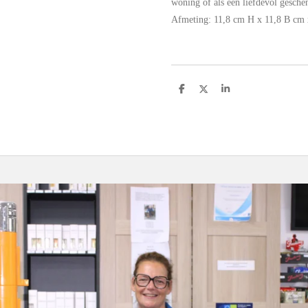
woning of als een liefdevol gesche
Afmeting: 11,8 cm H x 11,8 B cm 
D
D
S
e
e
h
l
e
a
e
l
r
n
e