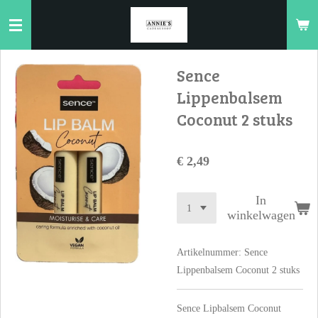
Ga
direct
naar
de
Sence
hoofdinhoud
Lippenbalsem
Coconut 2 stuks
€ 2,49
In
winkelwagen
Artikelnummer:
Sence
Lippenbalsem Coconut 2 stuks
Sence Lipbalsem Coconut