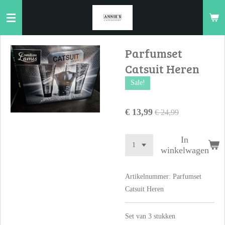
Ga
direct
naar
de
Parfumset
hoofdinhoud
Catsuit Heren
Sale!
€ 13,99
€ 24,99
In
winkelwagen
Artikelnummer:
Parfumset
Catsuit Heren
Set van 3 stukken