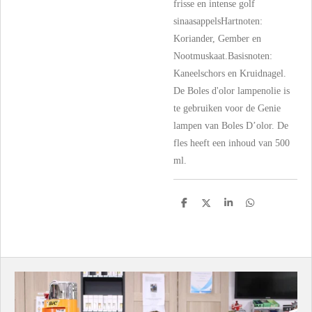
frisse en intense golf
sinaasappelsHartnoten:
Koriander, Gember en
Nootmuskaat.Basisnoten:
Kaneelschors en Kruidnagel.
De Boles d'olor lampenolie is
te gebruiken voor de Genie
lampen van Boles D’olor. De
fles heeft een inhoud van 500
ml.
D
D
S
D
e
e
h
e
l
e
a
l
e
l
r
e
n
e
n