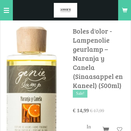
Ga
direct
naar
de
Boles d'olor -
hoofdinhoud
Lampenolie
geurlamp –
Naranja y
Canela
(Sinaasappel en
Kaneel) (500ml)
Sale!
€ 14,99
€ 17,99
In