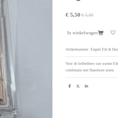
€ 5,50
€ 5,95
In winkelwagen
Artikelnummer:
Engele Eik & Haz
Voor de liefhebbers van warme Eik 
combinatie met Hazelnoot noten.
D
D
S
e
e
h
l
e
a
e
l
r
n
e