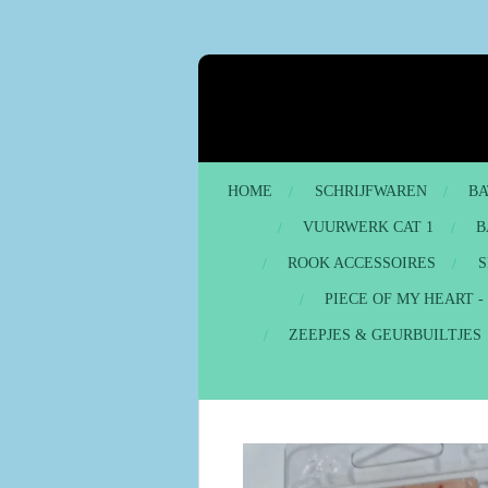
Ga
direct
naar
de
hoofdinhoud
HOME
SCHRIJFWAREN
BA
VUURWERK CAT 1
B
ROOK ACCESSOIRES
S
PIECE OF MY HEART 
ZEEPJES & GEURBUILTJES