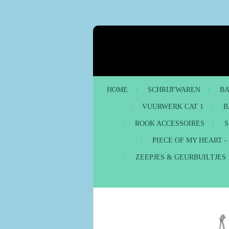
Ga
direct
naar
de
hoofdinhoud
HOME
SCHRIJFWAREN
BA
VUURWERK CAT 1
B
ROOK ACCESSOIRES
S
PIECE OF MY HEART 
ZEEPJES & GEURBUILTJES