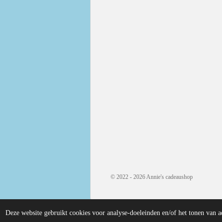
© 2022 - 2026 Annie's cadeaushop
Deze website gebruikt cookies voor analyse-doeleinden en/of het tonen van a