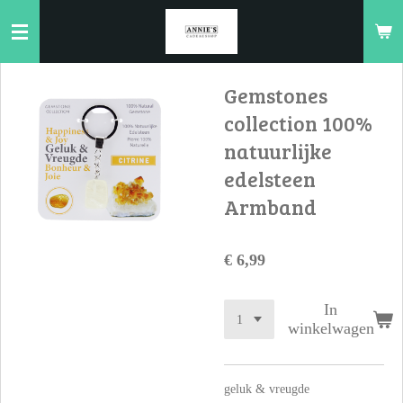
Ga
direct
naar
de
Gemstones
hoofdinhoud
collection 100%
natuurlijke
edelsteen
Armband
€ 6,99
In
winkelwagen
geluk & vreugde