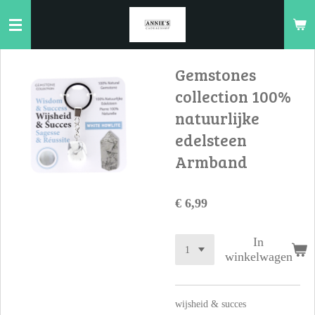
Ga
direct
naar
de
Gemstones
hoofdinhoud
collection 100%
natuurlijke
edelsteen
Armband
€ 6,99
In
winkelwagen
wijsheid & succes