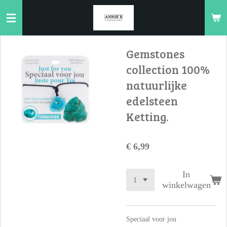
Ga
direct
naar
de
Gemstones
hoofdinhoud
collection 100%
natuurlijke
edelsteen
Ketting.
€ 6,99
In
winkelwagen
Speciaal voor jou