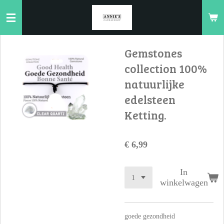
Ga
direct
naar
de
Gemstones
hoofdinhoud
collection 100%
natuurlijke
edelsteen
Ketting.
€ 6,99
In
winkelwagen
goede gezondheid