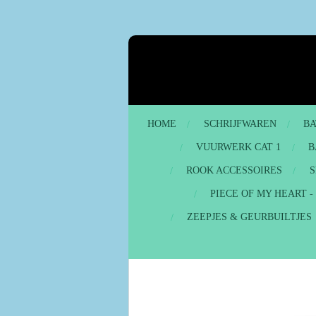
Ga
direct
naar
de
hoofdinhoud
HOME
SCHRIJFWAREN
BA
VUURWERK CAT 1
B
ROOK ACCESSOIRES
S
PIECE OF MY HEART 
ZEEPJES & GEURBUILTJES