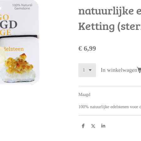
natuurlijke 
Ketting (ste
€ 6,99
In winkelwagen
Maagd
100% natuurlijke edelstenen voor d
D
D
S
e
e
h
l
e
a
e
l
r