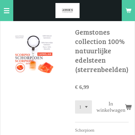
Ga
direct
naar
de
Gemstones
hoofdinhoud
collection 100%
natuurlijke
edelsteen
(sterrenbeelden)
€ 6,99
In
winkelwagen
Schorpioen