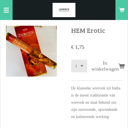
Ga
direct
naar
de
HEM Erotic
hoofdinhoud
€ 1,75
In
winkelwagen
De klassieke wierook uit India
is de meest traditionele van
wierook en staat bekend om
zijn zuiverende, opwindende
en kalmerende werking.