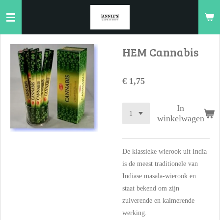
Ga
direct
naar
de
HEM Cannabis
hoofdinhoud
€ 1,75
In
winkelwagen
De klassieke wierook uit India
is de meest traditionele van
Indiase masala-wierook en
staat bekend om zijn
zuiverende en kalmerende
werking.