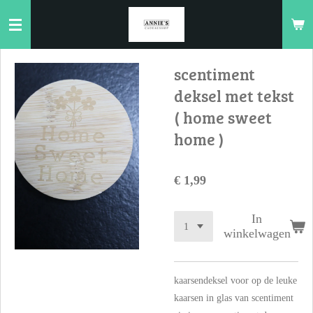
Ga
direct
naar
de
scentiment
hoofdinhoud
deksel met tekst
( home sweet
home )
€ 1,99
In
winkelwagen
kaarsendeksel voor op de leuke
kaarsen in glas van scentiment