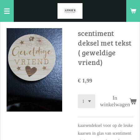
Ga
direct
naar
de
scentiment
hoofdinhoud
deksel met tekst
( geweldige
vriend)
€ 1,99
In
winkelwagen
kaarsendeksel voor op de leuke
kaarsen in glas van scentiment