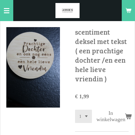
Ga
direct
naar
de
scentiment
hoofdinhoud
deksel met tekst
( een prachtige
dochter /en een
hele lieve
vriendin )
€ 1,99
In
winkelwagen