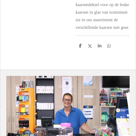
kaarsendeksel voor op de leuke
kaarsen in glas van scentiment
zie in ons assortiment de
verschillende kaarsen met geur.
D
D
S
D
e
e
h
e
l
e
a
l
e
l
r
e
n
e
n